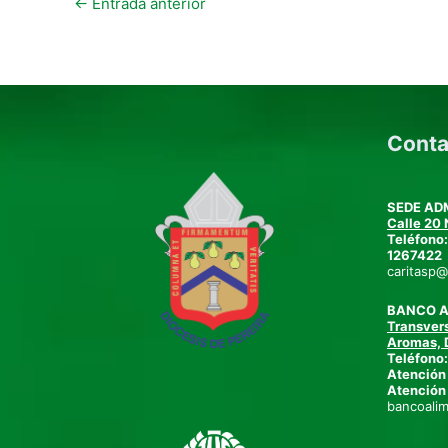
←
Entrada anterior
Conta
SEDE AD
Calle 20 
Teléfono
1267422
caritasp@
BANCO 
Transvers
Aromas, 
Teléfono
Atención 
Atención
bancoalim