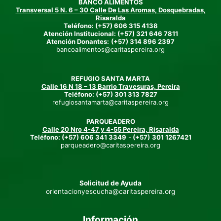
BANCO ALIMENTOS
Transversal 5 N. 6 – 30 Calle De Las Aromas, Dosquebradas,
Risaralda
Teléfono: (+57) 606 315 4138
Atención Institucional: (+57) 321 646 7811
Atención Donantes:
(+57) 314 896 2397
bancoalimentos@caritaspereira.org
REFUGIO SANTA MARTA
Calle 16 N 18 – 13 Barrio Travesuras, Pereira
Teléfono: (+57) 301 313 7827
refugiosantamarta@caritaspereira.org
PARQUEADERO
Calle 20 Nro 4-47 y 4-55 Pereira, Risaralda
Teléfono:
(+57)
606 341 3349
-
(+57)
301 1267421
parqueadero@caritaspereira.org
Solicitud de Ayuda
orientacionyescucha@caritaspereira.org
Información