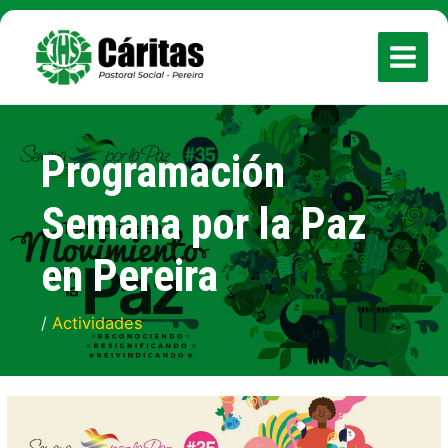
Ir
MAIN
al
contenido
MENU
Programación
Semana por la Paz
en Pereira
/
Actividades